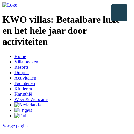
KWO villas:
Betaalbare luxe
en het hele jaar door
activiteiten
Home
Villa boeken
Resorts
Dorpen
Activiteiten
Faciliteiten
Kinderen
Karinthië
Weer & Webcams
Vorige pagina