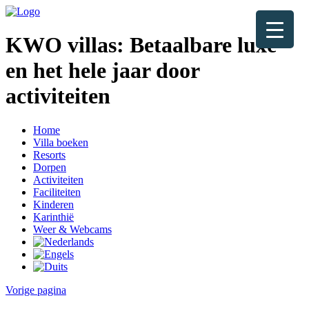
KWO villas:
Betaalbare luxe
en het hele jaar door
activiteiten
Home
Villa boeken
Resorts
Dorpen
Activiteiten
Faciliteiten
Kinderen
Karinthië
Weer & Webcams
Vorige pagina