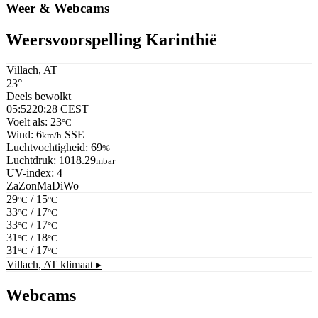
Weer & Webcams
Weersvoorspelling Karinthië
Villach, AT
23°
Deels bewolkt
05:52
20:28 CEST
Voelt als: 23
°C
Wind: 6
SSE
km/h
Luchtvochtigheid: 69
%
Luchtdruk: 1018.29
mbar
UV-index: 4
Za
Zon
Ma
Di
Wo
29
/ 15
°C
°C
33
/ 17
°C
°C
33
/ 17
°C
°C
31
/ 18
°C
°C
31
/ 17
°C
°C
Villach, AT
klimaat ▸
Webcams