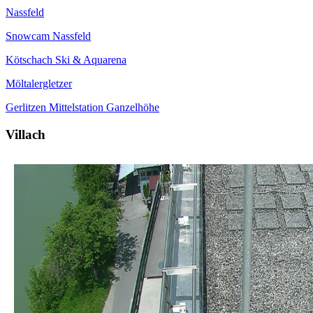
Nassfeld
Snowcam Nassfeld
Kötschach Ski & Aquarena
Möltalergletzer
Gerlitzen Mittelstation Ganzelhöhe
Villach