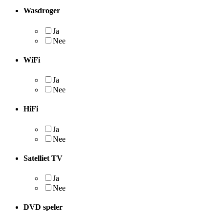
Wasdroger
Ja
Nee
WiFi
Ja
Nee
HiFi
Ja
Nee
Satelliet TV
Ja
Nee
DVD speler