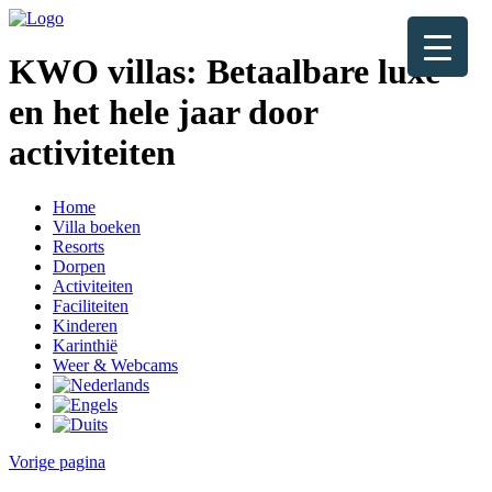
KWO villas:
Betaalbare luxe
en het hele jaar door
activiteiten
Home
Villa boeken
Resorts
Dorpen
Activiteiten
Faciliteiten
Kinderen
Karinthië
Weer & Webcams
Vorige pagina