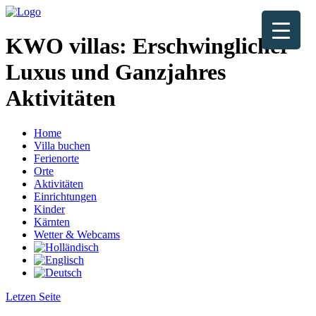
KWO villas:
Erschwinglicher
Luxus und Ganzjahres
Aktivitäten
Home
Villa buchen
Ferienorte
Orte
Aktivitäten
Einrichtungen
Kinder
Kärnten
Wetter & Webcams
Letzen Seite